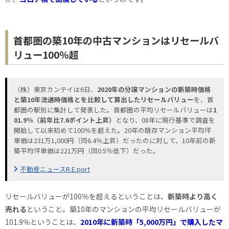
首都圏の築10年の中古マンションはリセールバ
リュー100％超
（株）東京カンテイは6日、
2020年の分譲マンションの新築時価格
と築10年流通時価格とを比較して算出したリセールバリュー
を、首
都圏の駅別に集計して発表した。首都圏の平均リセールバリューは
1
01.9％（前年比7.6ポイント上昇）
となり、08年に現行基準で調査を
開始して以来初めて100％を超えた。20年の既存マンション平均坪
単価は231万1,000円（同6.4％上昇）だったのに対して、10年前の新
築平均坪単価は221万円（同0.5％低下）だった。
不動産ニュースR.E.port
リセールバリューが100％を超えるということは、
新築時より高く
売れる
ということ。築10年のマンションの平均リセールバリューが
101.9％ということは、
2010年に新築時「5,000万円」で購入したマ