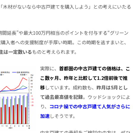
「木材がないなら中古戸建てを購入しよう」との考えにいたる
期間延長”や最大100万円相当のポイントを付与する“グリーン
宅購入者への支援制度が手厚い時期。この時期を逃すまいと、
主は一定数いる
ものと考えられます。
実際に、
首都圏の中古戸建ての価格は、こ
こ数ヶ月、昨年と比較して1.2倍前後で推
移
しています。成約数も、
昨月は5月とし
て過去最高値を記録
。ウッドショックによ
り、
コロナ禍での中古戸建て人気がさらに
加速
しそうです。
中古戸建ての売却をご検討中の方は、ぜひ