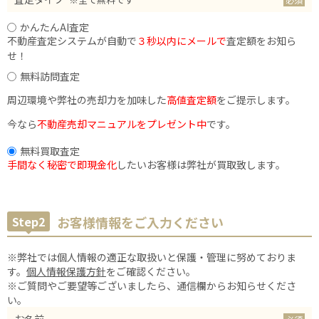
かんたんAI査定
不動産査定システムが自動で
３秒以内にメールで
査定額をお知ら
せ！
無料訪問査定
周辺環境や弊社の売却力を加味した
高値査定額
をご提示します。
今なら
不動産売却マニュアルをプレゼント中
です。
無料買取査定
手間なく秘密で即現金化
したいお客様は弊社が買取致します。
Step2
お客様情報をご入力ください
※弊社では個人情報の適正な取扱いと保護・管理に努めておりま
す。
個人情報保護方針
をご確認ください。
※ご質問やご要望等ございましたら、通信欄からお知らせくださ
い。