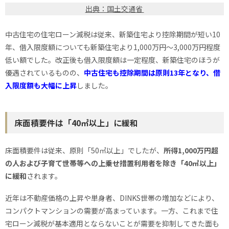
出典：国土交通省
中古住宅の住宅ローン減税は従来、新築住宅より控除期間が短い10
年、借入限度額についても新築住宅より1,000万円〜3,000万円程度
低い額でした。改正後も借入限度額は一定程度、新築住宅のほうが
優遇されているものの、
中古住宅も
控除期間は原則13年となり、
借
入限度額も大幅に上昇
しました。
床面積要件は「40㎡以上」に緩和
床面積要件は従来、原則「50㎡以上」でしたが、
所得1,000万円超
の人および子育て世帯等への上乗せ措置利用者を除き「40㎡以上」
に緩和
されます。
近年は不動産価格の上昇や単身者、DINKS世帯の増加などにより、
コンパクトマンションの需要が高まっています。一方、これまで住
宅ローン減税が基本適用とならないことが需要を抑制してきた面も