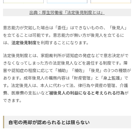
出典：厚生労働省「法定後見制度とは」
意志能力が欠如した場合は「委任」はできないものの、「後見人」
を立てることは可能です。意志能力が無い方が後見人を立てるに
は、
法定後見制度
を利用することになります。
法定後見制度とは、家庭裁判所が認知症の発症などで意志決定がで
きなくなってしまった方の法定後見人などを選任する制度です。障
害や認知症の程度に応じて「補助」「補佐」「後見」の3つの種類が
あります。成年後見人の職務内容は「財産管理」と「身上監護」で
す。法定後見人は、本人に代わって法、律行為や資産の管理、介護
費、医療費の支払いなど
被後見人の利益になると考えられる行為
が
できます。
自宅の売却が認められるとは限らない