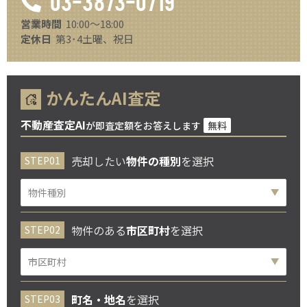
03-3873-0719
営業時間
10:00～18:00
定休日
第3･4土曜、祝日
かんたんAI査定
不動産査定AI
が即査定額をお答えします
無料
売却したい
物件の種別
を選択
物件のある
市区町村
を選択
町名・地名
を選択