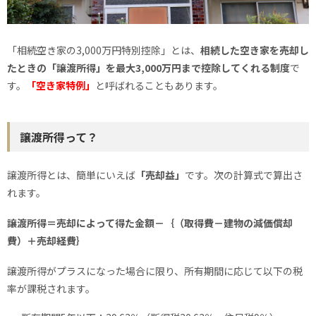
「相続空き家の3,000万円特別控除」とは、
相続した空き家を売却し
たときの「譲渡所得」を最大3,000万円まで控除してくれる制度
で
す。
「空き家特例」
と呼ばれることもあります。
譲渡所得って？
譲渡所得とは、簡単にいえば
「売却益」
です。次の計算式で算出さ
れます。
譲渡所得＝売却によって得た金額－｛（取得費－建物の減価償却
費）＋売却経費｝
譲渡所得がプラスになった場合に限り、所有期間に応じて以下の税
率が課税されます。