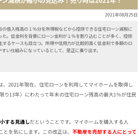
ーン減税が縮小の見込み！売り時は2021年？
2021年08月25日
点の借入残高の１％分を所得税などから控除できる住宅ローン減税に
った。低金利を背景にローン金利が１％を割り込むことが多く、控除
生するケースも目立つ。所得や信用力が比較的高く低金利で多額のロ
やすい仕組みになっているとして、是正に乗り出す。
、2021年現在、住宅ローンを利用してマイホームを取得し
限り13年）にわたって年末の住宅ローン残高の最大1％が住民
縮小する見通し
だということです。マイホームを購入する人
ことを気にします。この改正は、
不動産を売却する人にとって