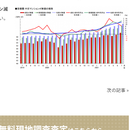
ン減
い。
次の記事 »
無料現地調査査定