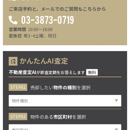
ご来店予約と、メールでのご質問もこちらから
03-3873-0719
営業時間
10:00～18:00
定休日
第3･4土曜、祝日
かんたんAI査定
不動産査定AI
が即査定額をお答えします
無料
売却したい
物件の種別
を選択
物件のある
市区町村
を選択