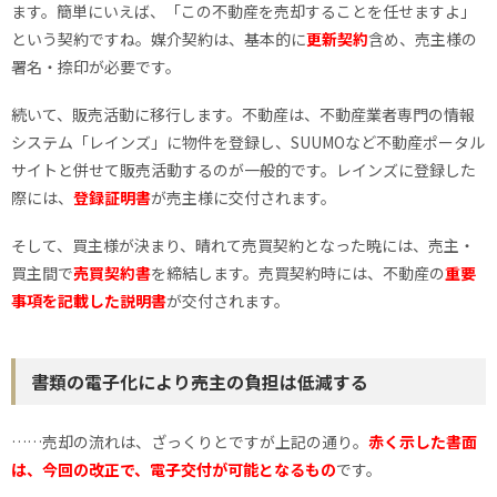
ます。簡単にいえば、「この不動産を売却することを任せますよ」
という契約ですね。媒介契約は、基本的に
更新契約
含め、売主様の
署名・捺印が必要です。
続いて、販売活動に移行します。不動産は、不動産業者専門の情報
システム「レインズ」に物件を登録し、SUUMOなど不動産ポータル
サイトと併せて販売活動するのが一般的です。レインズに登録した
際には、
登録証明書
が売主様に交付されます。
そして、買主様が決まり、晴れて売買契約となった暁には、売主・
買主間で
売買契約書
を締結します。売買契約時には、不動産の
重要
事項を記載した説明書
が交付されます。
書類の電子化により売主の負担は低減する
……売却の流れは、ざっくりとですが上記の通り。
赤く示した書面
は、今回の改正で、電子交付が可能となるもの
です。